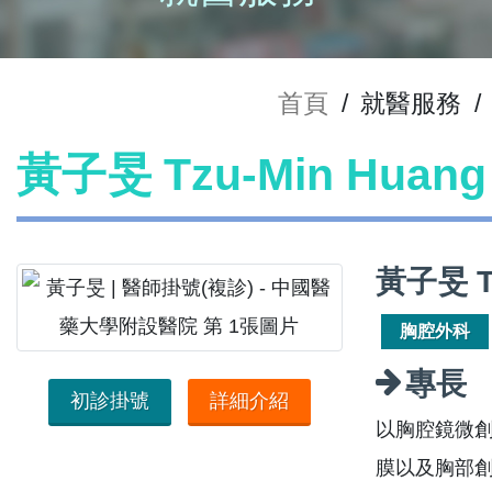
首頁
/
就醫服務
/
黃子旻 Tzu-Min Hua
黃子旻 T
胸腔外科
專長
初診掛號
詳細介紹
以胸腔鏡微
膜以及胸部