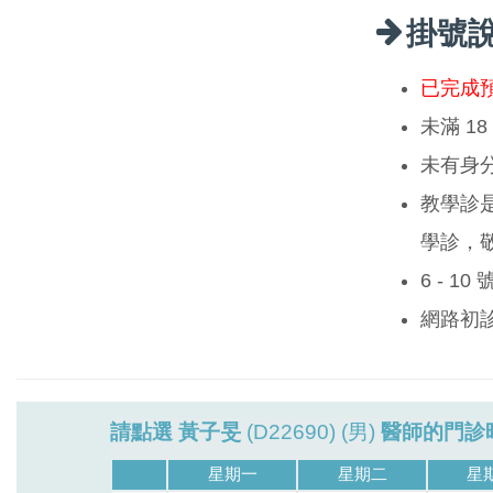
掛號
已完成
未滿 1
未有身
教學診
學診，
6 - 1
網路初