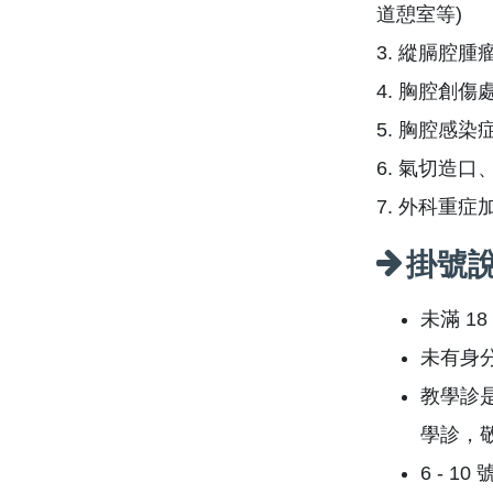
道憩室等)
3. 縱膈腔
4. 胸腔創
5. 胸腔感染
6. 氣切造
7. 外科重症
掛號
未滿 1
未有身
教學診
學診，
6 - 1