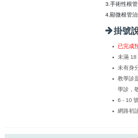
3.手術性根
4.顯微根管
掛號
已完成
未滿 1
未有身
教學診
學診，
6 - 1
網路初