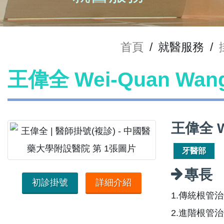
首頁
/
就醫服務
/
王偉全 Wei-Quan Wa
王偉全 W
牙醫部
專長
初診掛號
詳細介紹
1.傳統根管
2.進階根管