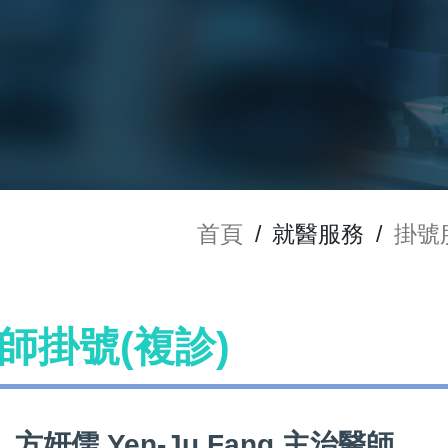
首頁
/
就醫服務
/
掛號
 醫師掛號(複診)
方妍儒 Yen-Ju Fang 主治醫師