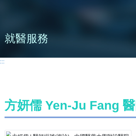
就醫服務
:::
方妍儒 Yen-Ju Fang