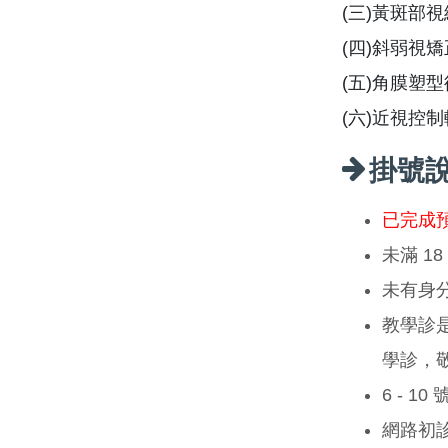
(三)黃斑部
(四)斜弱視
(五)角膜塑型
(六)近視控
掛號
已完成
未滿 1
未有身
教學診
學診，
6 - 1
網路初