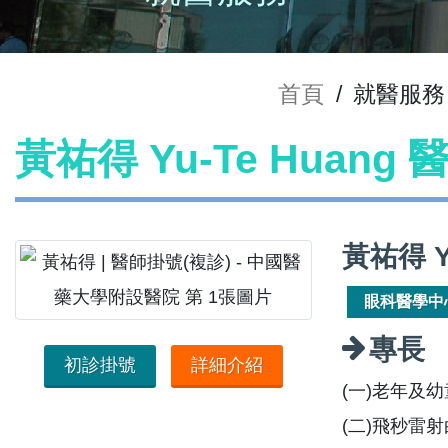
首頁
/
就醫服務
黃祐得 Yu-Te Huang
黃祐得 Y
眼科醫學中
專長
初診掛號
詳細介紹
(一)老年及
(二)飛秒雷