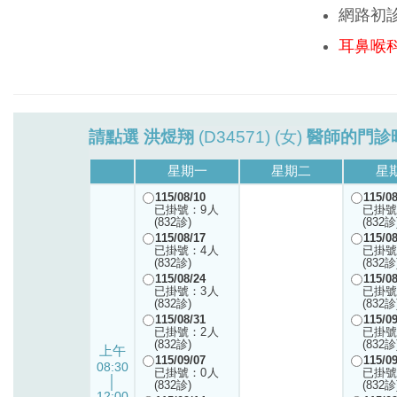
網路初
耳鼻喉