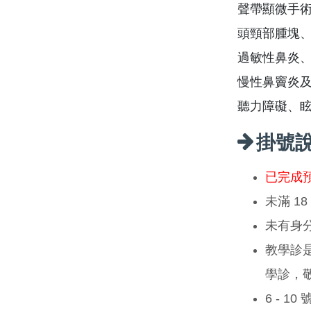
聲帶顯微手
頭頸部腫塊
過敏性鼻炎
慢性鼻竇炎
聽力障礙、
掛號
已完成
未滿 1
未有身
教學診
學診，
6 - 1