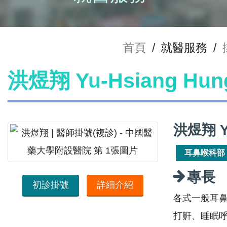
首頁
/
就醫服務
/
洪煜翔 Yu-Hsiang H
洪煜翔 Y
耳鼻喉科部
專長
初診掛號
詳細介紹
各式一般耳
打鼾、睡眠