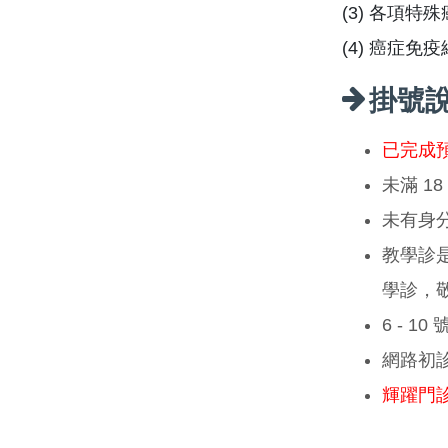
(3) 各項特
(4) 癌症免
掛號
已完成
未滿 1
未有身
教學診
學診，
6 - 1
網路初
輝躍門