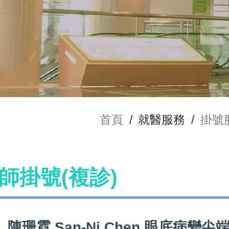
首頁
/
就醫服務
/
掛號
 醫師掛號(複診)
陳珊霓 San-Ni Chen 眼底病變