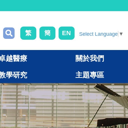
繁
簡
EN
Select Language
▼
卓越醫療
關於我們
教學研究
主題專區