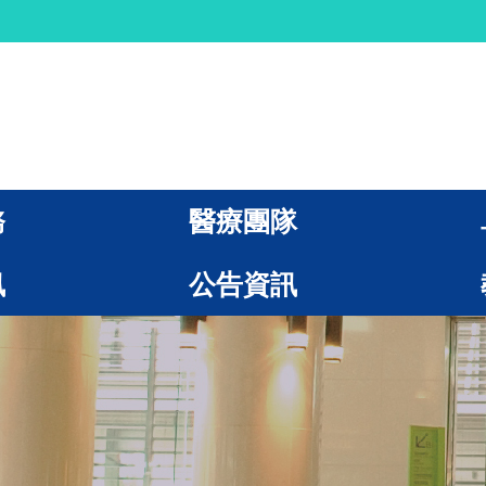
務
醫療團隊
訊
公告資訊