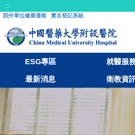
:::
院外單位健康通報
實名登記系統
ESG專區
就醫服
最新消息
衛教資