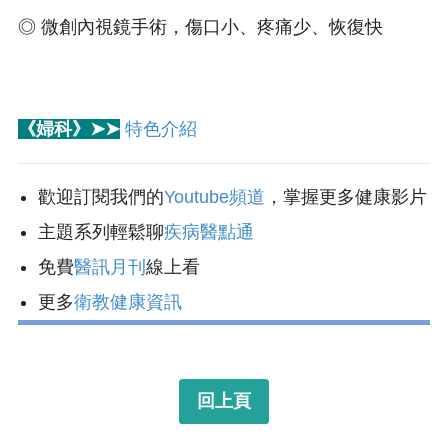
◎ 微創內視鏡手術
，
傷口小、疼痛少、恢復快
《婦科》➤➤
特色介紹
歡迎訂閱我們的
Youtube頻道
，掌握更多健康影片
主題系列輕鬆聊
疾病醫點通
免費
醫訊月刊
線上看
更多
衛教健康資訊
回上頁