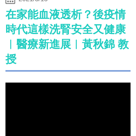
在家能血液透析？後疫情
時代這樣洗腎安全又健康
︱醫療新進展︱黃秋錦 教
授