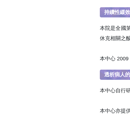
持續性緩效血
本院是全國第
休克相關之
本中心 200
透析病人
本中心自行研
本中心亦提