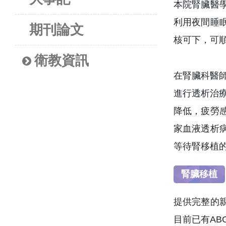
本院腎臟醫
利用夜間睡
期刊論文
核可下，可
衛教資訊
在腎臟科醫師
進行透析治
降低，疲勞
家血液透析
等待腎移植
腎臟移植
提供完整的
目前已有A