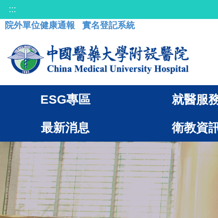
:::
院外單位健康通報
實名登記系統
ESG專區
就醫服
最新消息
衛教資