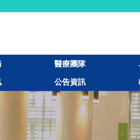
務
醫療團隊
訊
公告資訊