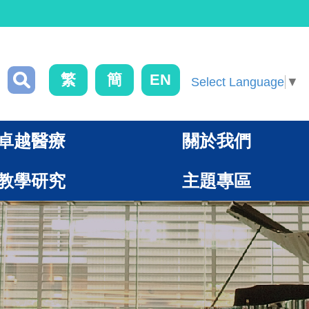
繁
簡
EN
Select Language
▼
卓越醫療
關於我們
教學研究
主題專區