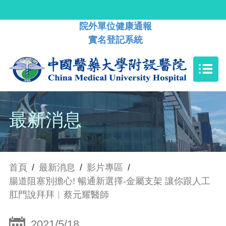
院外單位健康通報
實名登記系統
最新消息
首頁
/
最新消息
/
影片專區
/
腸道阻塞別擔心! 暢通新選擇-金屬支架 讓你跟人工
肛門說拜拜︱蔡元耀醫師
2021/5/18