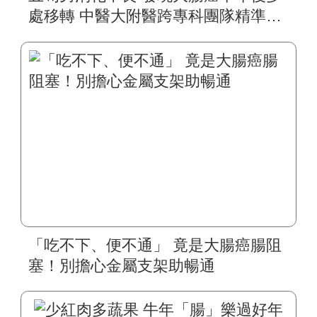
處移轉 中醫大附醫跨專科團隊精準治
療 「完整腹膜腫瘤切除手術」合併
「腹腔溫熱化療」 成功逆轉病情 正子
攝影零檢出
「吃不下、便不通」 竟是大腸癌腸阻
塞！別擔心金屬支架助暢通