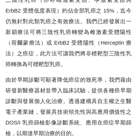
三陰性乳癌（亦即雌激素受體、孕激素受體與
ErbB2 受體低度表現）約佔全部乳癌之 15%，迄今
仍無針對此類乳癌之有效療法。我們已經發展出一
新穎療法可將三陰性乳癌轉變為雌激素受體陽性
（荷爾蒙療法）或 ErbB2 受體陽性（Herceptin 療
法）之癌症，此方法可讓我們將非標靶型三陰性乳
癌轉換為可標靶型乳癌。
由於早期診斷可顯著降低癌症的致死率，我們藉由
研發新醫療器材並帶入臨床試驗，提供各種癌早期
診斷與發展個人化治療。透過建構具自主權之生醫
電子產業鏈，發展具技術領先性與高應用價值性之
DOS/I 乳癌篩檢影像診斷系統、應用在癌症早期篩
檢，以期達早期治療的目的。