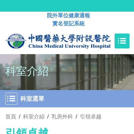
院外單位健康通報
實名登記系統
科室介紹
科室選單
首頁
/
科室介紹
/
乳房外科
/
引領卓越
引領卓越