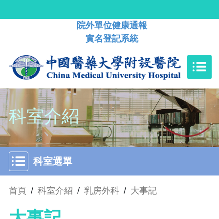
院外單位健康通報
實名登記系統
科室介紹
科室選單
首頁
/
科室介紹
/
乳房外科
/
大事記
大事記