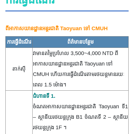
ពីអាកាសយានដ្ឋានអន្តរជាតិ Taoyuan ទៅ CMUH
ការធ្វើដំណើរ
ព័ត៌មានបន្ថែម
វាមានតម្លៃប្រហែល 3,500~4,000 NTD ពី
អាកាសយានដ្ឋានអន្តរជាតិ Taoyuan ទៅ
តាក់ស៊ី
CMUH ហើយការធ្វើដំណើរតាមរថយន្តមានរយៈ
ពេល 1.5 ម៉ោង។
ជំហានទី 1.
ចំណតអាកាសយានដ្ឋានអន្តរជាតិ Taoyuan ទី1
– ស្ថានីយរថយន្តក្រុង B1 ចំណតទី 2 – ស្ថានីយ
រថយន្តក្រុង 1F ។