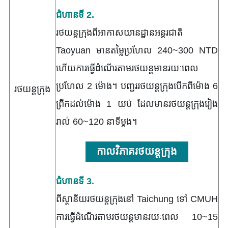
ជំហានទី 2.
រថយន្តក្រុងពីអាកាសយានដ្ឋានអន្តរជាតិ
Taoyuan មានតម្លៃប្រហែល 240~300 NTD
ហើយការធ្វើដំណើរតាមរថយន្តមានរយៈពេល
ប្រហែល 2 ម៉ោង។ បញ្ជររថយន្តក្រុងបើកពីម៉ោង 6
រថយន្តក្រុង
ព្រឹកដល់ម៉ោង 1 យប់ ដែលមានរថយន្តក្រុងរៀង
រាល់ 60~120 នាទីម្ដង។
កាលវិភាគរថយន្តក្រុង
ជំហានទី 3.
ពីស្ថានីយរថយន្តក្រុងនៅ Taichung ទៅ CMUH
ការធ្វើដំណើរតាមរថយន្តមានរយៈពេល 10~15