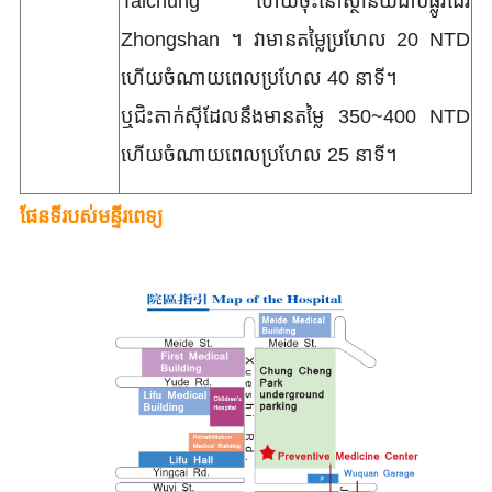
Taichung ហើយចុះនៅស្ថានីយជាប់ផ្លូវដើរ
Zhongshan ។ វាមានតម្លៃប្រហែល 20 NTD
ហើយចំណាយពេលប្រហែល 40 នាទី។
ឬជិះតាក់ស៊ីដែលនឹងមានតម្លៃ 350~400 NTD
ហើយចំណាយពេលប្រហែល 25 នាទី។
ផែនទីរបស់មន្ទីរពេទ្យ