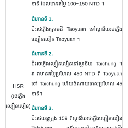
នាទី ដែលមានតម្លៃ 100~150 NTD ។
ជំហានទី 1.
ជិះរថភ្លើងក្រោមដី Taoyuan ទៅស្ថានីយរថភ្លើង
ល្បឿនលឿន Taoyuan ។
ជំហានទី 2.
ជិះរថភ្លើងល្បឿនលឿនទៅស្ថានីយ Taichung ។
វា វាមានតម្លៃប្រហែល 450 NTD ពី Taoyuan
ទៅ Taichung ហើយចំណាយពេលប្រហែល 45
HSR
នាទី។
(រថភ្លើង
ល្បឿនលឿន)
ជំហានទី 3.
ជិះរថយន្តក្រុង 159 ពីស្ថានីយរថភ្លើងល្បឿនលឿន