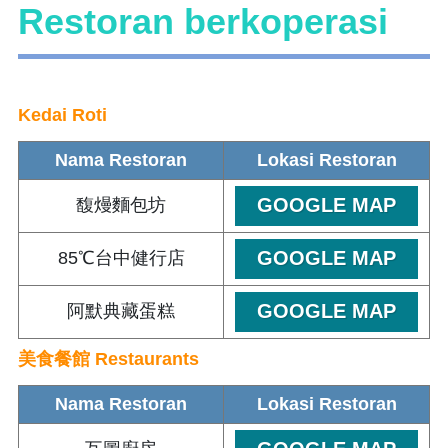
Restoran berkoperasi
Kedai Roti
Nama Restoran
Lokasi Restoran
GOOGLE MAP
馥熳麵包坊
GOOGLE MAP
85℃台中健行店
GOOGLE MAP
阿默典藏蛋糕
美食餐館 Restaurants
Nama Restoran
Lokasi Restoran