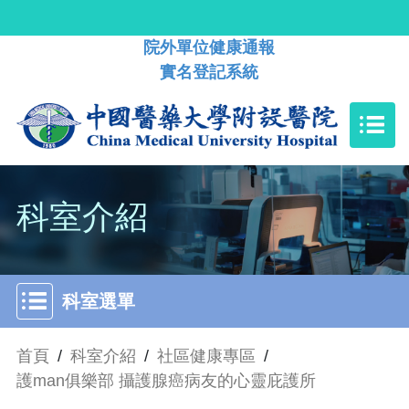
院外單位健康通報
實名登記系統
科室介紹
科室選單
首頁
/
科室介紹
/
社區健康專區
/
護man俱樂部 攝護腺癌病友的心靈庇護所