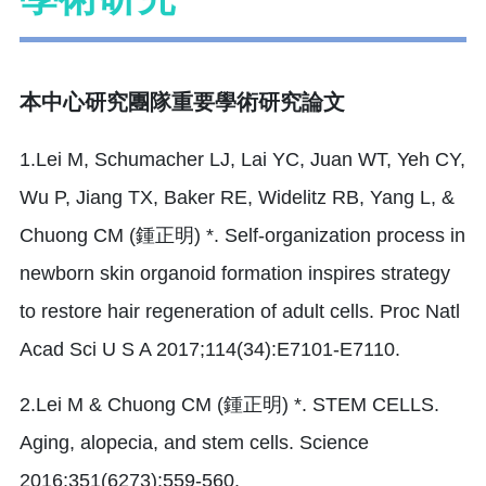
本中心研究團隊重要學術研究論文
1.Lei M, Schumacher LJ, Lai YC, Juan WT, Yeh CY,
Wu P, Jiang TX, Baker RE, Widelitz RB, Yang L, &
Chuong CM (鍾正明) *. Self-organization process in
newborn skin organoid formation inspires strategy
to restore hair regeneration of adult cells. Proc Natl
Acad Sci U S A 2017;114(34):E7101-E7110.
2.Lei M & Chuong CM (鍾正明) *. STEM CELLS.
Aging, alopecia, and stem cells. Science
2016;351(6273):559-560.