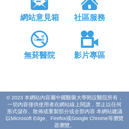
網站意見箱
社區服務
無菸醫院
影片專區
© 2023 本網站內容屬中國醫藥大學附設醫院所有，
一切內容僅供使用者在網站線上閱讀，禁止以任何
形式儲存、散佈或重製部分或全部內容 本網站建議
以Microsoft Edge、Firefox或Google Chrome等瀏覽
器瀏覽。