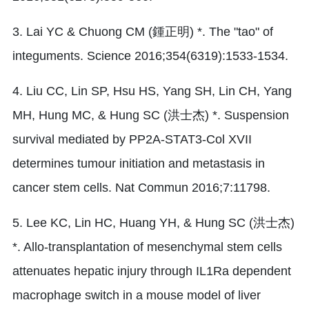
3. Lai YC & Chuong CM (鍾正明) *. The "tao" of
integuments. Science 2016;354(6319):1533-1534.
4. Liu CC, Lin SP, Hsu HS, Yang SH, Lin CH, Yang
MH, Hung MC, & Hung SC (洪士杰) *. Suspension
survival mediated by PP2A-STAT3-Col XVII
determines tumour initiation and metastasis in
cancer stem cells. Nat Commun 2016;7:11798.
5. Lee KC, Lin HC, Huang YH, & Hung SC (洪士杰)
*. Allo-transplantation of mesenchymal stem cells
attenuates hepatic injury through IL1Ra dependent
macrophage switch in a mouse model of liver