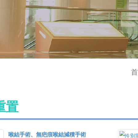
首
重置
喉結手術、無疤痕喉結減積手術