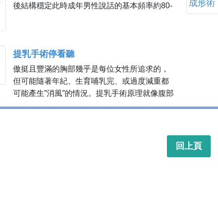
後結構穩定此時成年男性說話的基本頻率約80-
120Hz。成年男性的甲狀軟骨不像軟組織易受後
天女性荷爾蒙的影響，此時想要接近女性外觀
及聲音（頻率160-220Hz）...
提乳手術停看聽
傲挺且豐滿的胸部幾乎是每位女性所追求的，
但可能隨著年紀、生育哺乳完、或過度減重都
可能產生”消風”的情況。提乳手術原理就像腹部
拉皮、臉部拉皮或眼袋手術一樣，是同時處理
乳房內部萎縮的組織 （glandular ptosis）及外
部多餘的皮膚(skin ptosis)，因此治療的方式會
包括假體的植入或者移除多餘組織併同步塑形
回上頁
的手術...