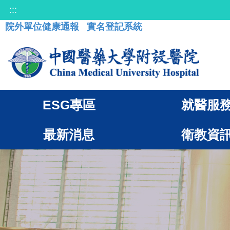
:::
院外單位健康通報
實名登記系統
ESG專區
就醫服
最新消息
衛教資