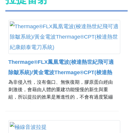
Thermage®FLX鳳凰電波(梭達熱世紀飛可適
除皺系統)/黃金電波Thermage®CPT(梭達熱
為非侵入性，沒有傷口、無恢復期，膠原蛋白經由
世紀康頗泰電刀系統)
刺激後，會藉由人體的重建功能慢慢的新生與重
組，所以提拉的效果是漸進性的，不會有過度緊繃
不自然的感覺。