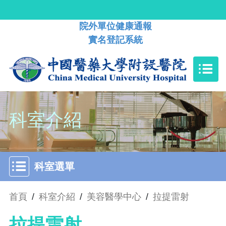
院外單位健康通報
實名登記系統
科室介紹
科室選單
首頁
/
科室介紹
/
美容醫學中心
/
拉提雷射
拉提雷射