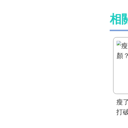
相
瘦
打