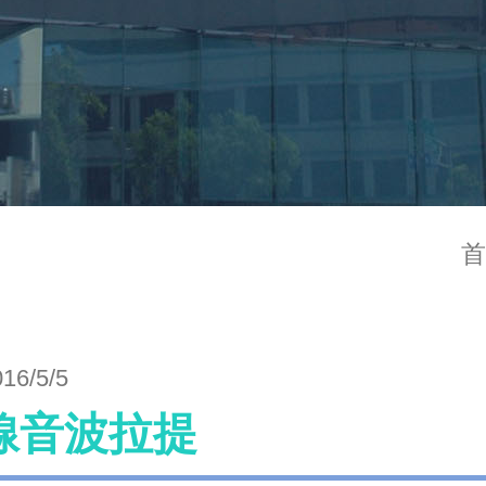
首
016/5/5
線音波拉提