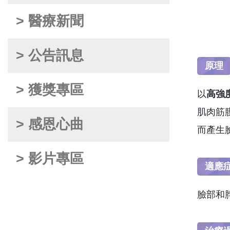
> 醫療新聞
> 公告訊息
原理
> 獲獎專區
以
高強
肌肉筋
> 感恩心曲
而產生
> 影片專區
適應
臉部和