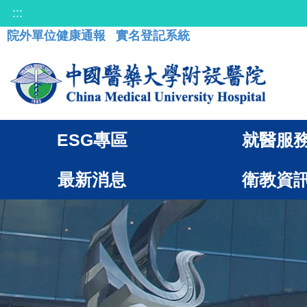
:::
院外單位健康通報
實名登記系統
ESG專區
就醫服
最新消息
衛教資