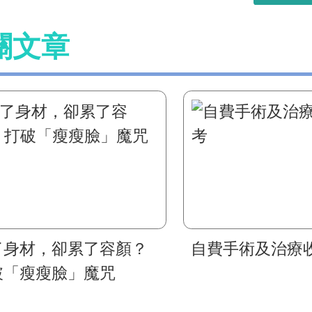
關文章
了身材，卻累了容顏？
自費手術及治療
破「瘦瘦臉」魔咒