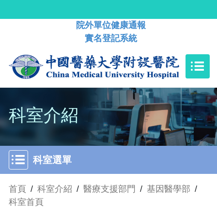
院外單位健康通報
實名登記系統
科室介紹
科室選單
首頁
/
科室介紹
/
醫療支援部門
/
基因醫學部
/
科室首頁