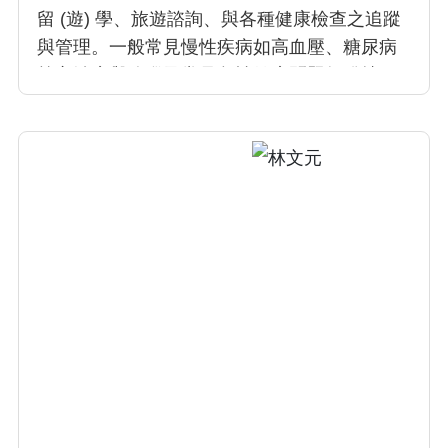
留 (遊) 學、旅遊諮詢、與各種健康檢查之追蹤
與管理。一般常見慢性疾病如高血壓、糖尿病
等之治療與追蹤及常見急性健康問題如發燒、
腹痛等之初步處置。另外也負責勞動部職安署
委託辦理勞工職業傷病之診斷與防治工作