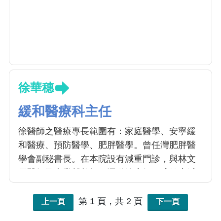
徐華穗
緩和醫療科主任
徐醫師之醫療專長範圍有：家庭醫學、安寧緩
和醫療、預防醫學、肥胖醫學。曾任灣肥胖醫
學會副秘書長。在本院設有減重門診，與林文
元醫師及專業營養師、運動治療師組成健康減
重團隊。此外，同時為本院安寧病房主任及緩
和醫療科主任，提供末期病人全面性安寧緩和
第 1 頁，共 2 頁
上一頁
下一頁
醫療照護。