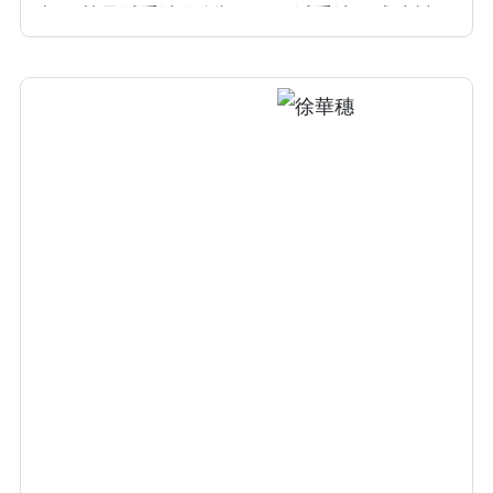
極低熱量減重法及創設 MSN 減重法，成功幫國
人進行安全且健康的減重內科減重治療