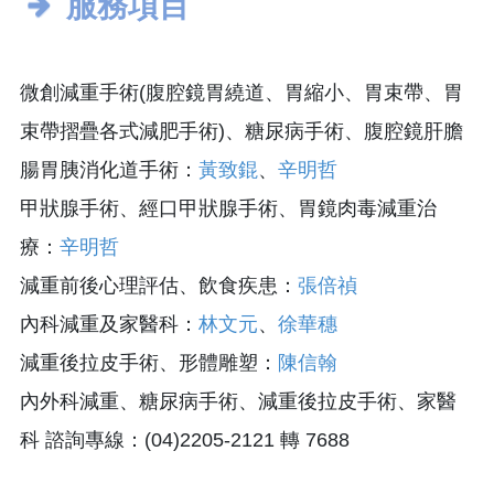
服務項目
微創減重手術(腹腔鏡胃繞道、胃縮小、胃束帶、胃
束帶摺疊各式減肥手術)、糖尿病手術、腹腔鏡肝膽
腸胃胰消化道手術：
黃致錕
、
辛明哲
甲狀腺手術、經口甲狀腺手術、胃鏡肉毒減重治
療：
辛明哲
減重前後心理評估、飲食疾患：
張倍禎
內科減重及家醫科：
林文元
、
徐華穗
減重後拉皮手術、形體雕塑：
陳信翰
內外科減重、糖尿病手術、減重後拉皮手術、家醫
科 諮詢專線：(04)2205-2121 轉 7688