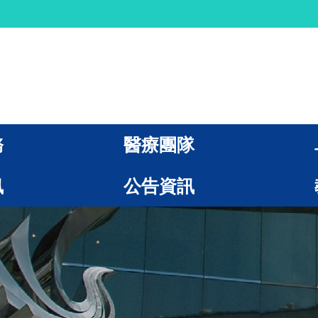
務
醫療團隊
訊
公告資訊