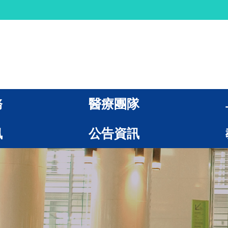
務
醫療團隊
訊
公告資訊