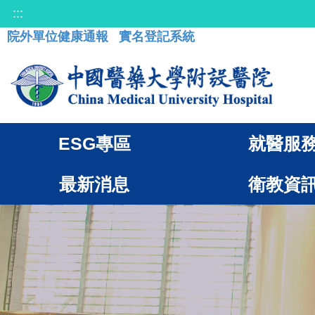
:::
院外單位健康通報
實名登記系統
ESG專區
就醫服
最新消息
衛教資