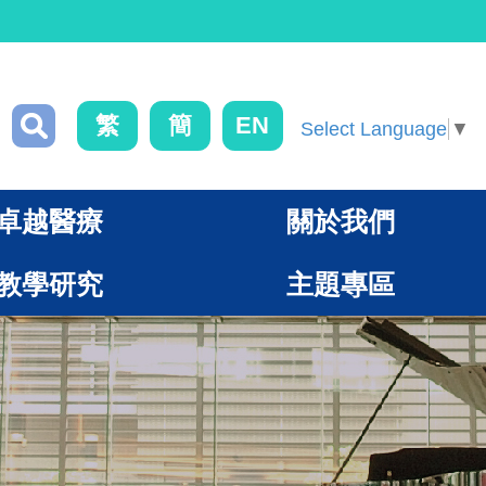
繁
簡
EN
Select Language
▼
卓越醫療
關於我們
教學研究
主題專區