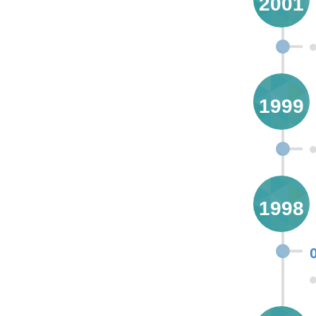
2001
1999
1998