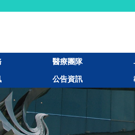
務
醫療團隊
訊
公告資訊