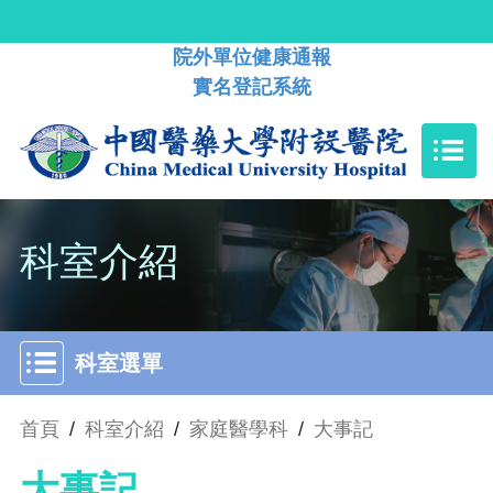
院外單位健康通報
實名登記系統
科室介紹
科室選單
首頁
/
科室介紹
/
家庭醫學科
/
大事記
大事記