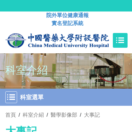
院外單位健康通報
實名登記系統
科室介紹
科室選單
首頁
/
科室介紹
/
醫學影像部
/
大事記
大事記