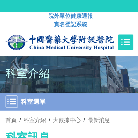
院外單位健康通報
實名登記系統
科室介紹
科室選單
首頁
/
科室介紹
/
大數據中心
/
最新消息
科室訊息