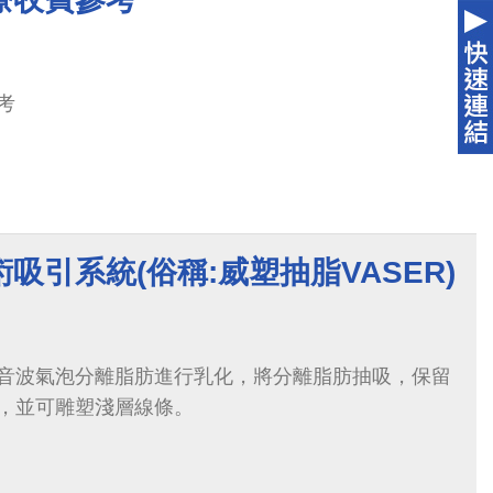
考
吸引系統(俗稱:威塑抽脂VASER)
釋放音波氣泡分離脂肪進行乳化，將分離脂肪抽吸，保留
，並可雕塑淺層線條。