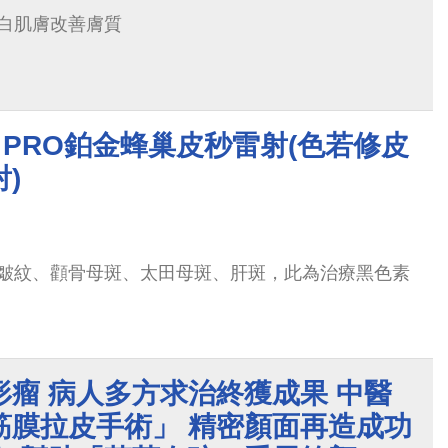
白肌膚改善膚質
755 PRO鉑金蜂巢皮秒雷射(色若修皮
)
皺紋、顴骨母斑、太田母斑、肝斑，此為治療黑色素
瘤 病人多方求治終獲成果 中醫
筋膜拉皮手術」 精密顏面再造成功