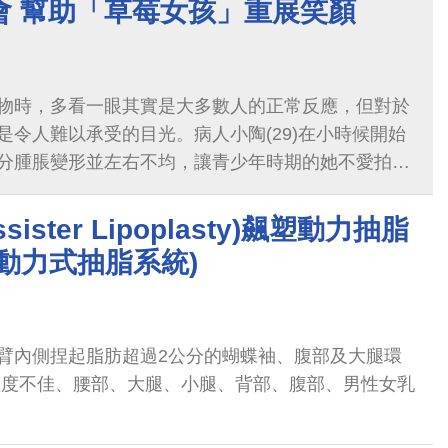
會 幫助「草莓女孩」重展笑顏
物時，多看一眼其實是大多數人的正常反應，但對於
是令人難以承受的目光。病人小陶(29)在小時候開始
分腫脹變形並左右不均，讓青少年時期的她不愛拍
好奇，生活上極為困擾。
ssister Lipoplasty)飆塑動力抽脂
動力式抽脂系統)
臂內側捏起脂肪超過2公分的蝴蝶袖、腹部及大腿環
弧度不佳、腰部、大腿、小腿、背部、腹部、男性女乳