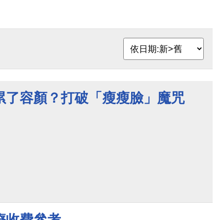
累了容顏？打破「瘦瘦臉」魔咒
療收費參考