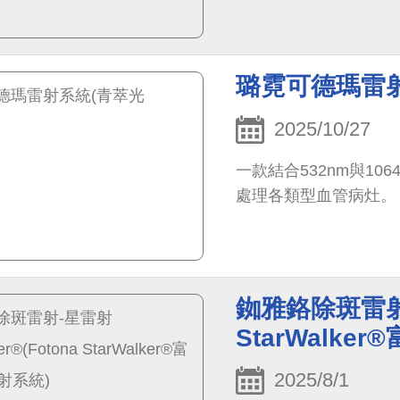
璐霓可德瑪雷射
2025/10/27
一款結合532nm與1
處理各類型血管病灶。
銣雅鉻除斑雷射-星
StarWalke
2025/8/1