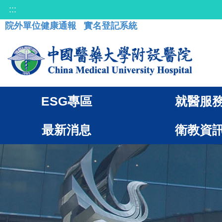
:::
院外單位健康通報
實名登記系統
ESG專區
就醫服
最新消息
衛教資