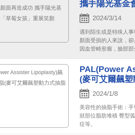
攜手陽光基金
2024/3/14
遇到陌生或是特殊人事
顏面受損的人來說，卻
因血管畸形瘤，臉部部
照，也常引來同學間的
PAL(Power A
(麥可艾爾飆塑
2024/1/8
美容性的抽脂手術：手
狀部位脂肪堆積 臀型
症等。