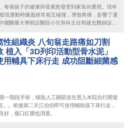
，每個孩子的健康與發展愈發受到家長的重視。現年
前發現運動時膝蓋經常相互碰撞，導致疼痛，影響了運
中國醫藥大學附設醫院小兒骨科主任郭建忠醫師診斷
療後症狀不但沒有改善，X型腿卻更加明顯，同學們
他在同儕中感受到極大的壓力。
窩性組織炎 八旬翁走路痛如刀割
 植入「3D列印活動型骨水泥」
使用輔具下床行走 成功阻斷細菌感
完第一階段手術，移除人工關節並先置入本院自行開發
水泥」。術後第二天江伯伯即可使用輔助器下床行走，
良好，傷口紅腫也消退。