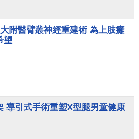
醫大附醫臂叢神經重建術 為上肢癱
希望
架 導引式手術重塑X型腿男童健康