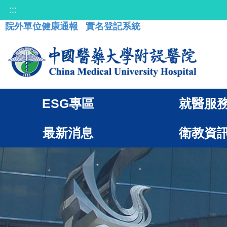
:::
院外單位健康通報
實名登記系統
ESG專區
就醫服
最新消息
衛教資