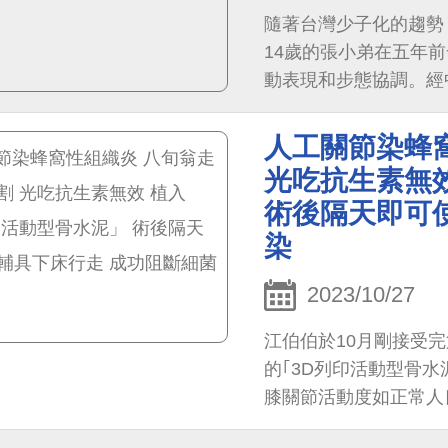
隨著台灣少子化的趨勢
14歲的張小弟在五年
動表現和步態協調。經
為X型腿。兩年保守治
更是投以異樣眼光，讓
人工關節染蜂
光吃抗生素無效
術後隔天即可
染
2023/10/27
江伯伯於10月剛接受
的｢3D列印活動型骨
膝關節活動度如正常人