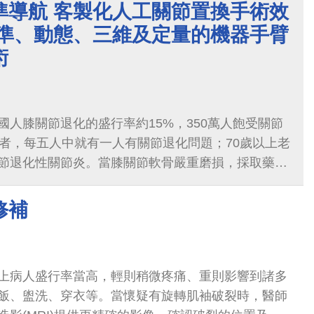
準導航 客製化人工關節置換手術效
精準、動態、三維及定量的機器手臂
術
國人膝關節退化的盛行率約15%，350萬人飽受關節
長者，每五人中就有一人有關節退化問題；70歲以上老
關節退化性關節炎。當膝關節軟骨嚴重磨損，採取藥物
無效，患者可以接受人工膝關節置換手術，但依文獻
術後仍存在著異物感、僵硬等不適症狀。
修補
上病人盛行率當高，輕則稍微疼痛、重則影響到諸多
飯、盥洗、穿衣等。當懷疑有旋轉肌袖破裂時，醫師