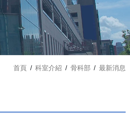
首頁
/
科室介紹
/
骨科部
/
最新消息