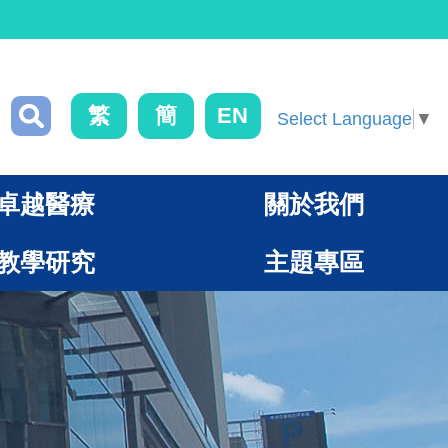
繁
簡
EN
Select Language
▼
卓越醫療
關於我們
教學研究
主題專區