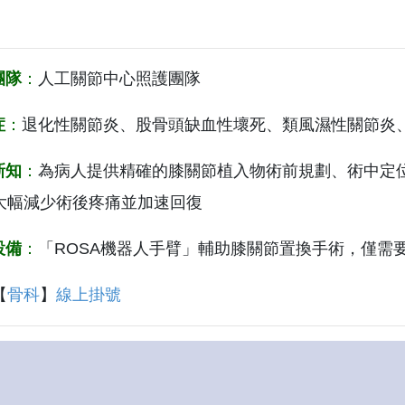
團隊
：
人工關節中心照護團隊
症
：
退化性關節炎、股骨頭缺血性壞死、類風濕性關節炎
新知
：
為病人提供精確的膝關節植入物術前規劃、術中定
大幅減少術後疼痛並加速回復
設備
：
「ROSA機器人手臂」輔助膝關節置換手術，僅需
【
骨科
】
線上掛號