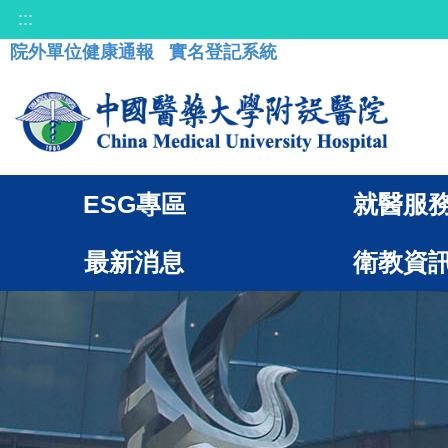
:::
院外單位健康通報
實名登記系統
ESG專區
就醫服
最新消息
衛教資