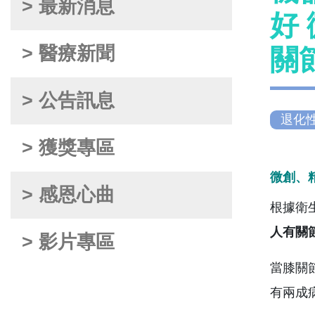
> 最新消息
好
> 醫療新聞
關
> 公告訊息
退化
> 獲獎專區
微創、
> 感恩心曲
根據衛
人有關
> 影片專區
當膝關
有兩成