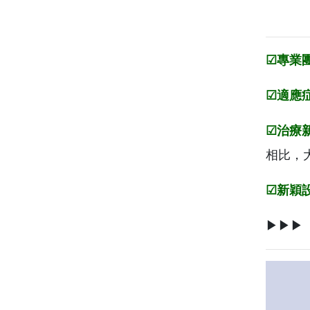
☑專業
☑適應
☑治療
相比，
☑新穎
▶▶▶