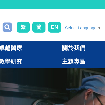
繁
簡
EN
Select Language
▼
卓越醫療
關於我們
教學研究
主題專區