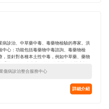
業病診治、中草藥中毒、毒藥物檢驗的專家。洪
驗中心：功能包括毒藥物中毒諮詢、毒藥物檢
療，並針對各種本土性中毒，例如中草藥、藥物
控系統網路 。本中心目前提供農藥、有機溶劑、
也將陸續開發新的毒藥物檢驗項目及開放民眾醫
職業傷病診治整合服務中心
詳細介紹