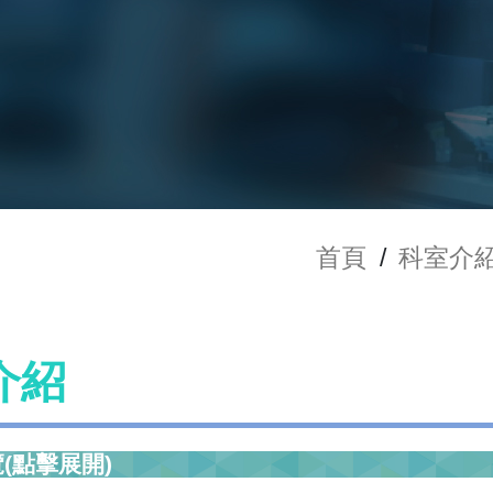
首頁
/
科室介
介紹
(點擊展開)