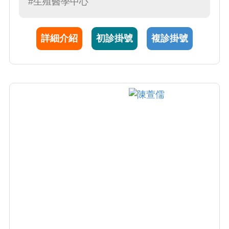
#生殖醫學中心
度對待每位患者，結合專業知識和豐富的臨床
經驗，提供全面而個性化的治療方案，確保每
詳細介紹
初診掛號
複診掛號
位患者獲得最佳照護。