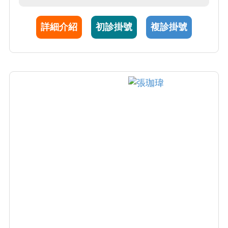
臨床經驗與學生教學豐富外，對病人極為親
切；而且不孕症診療、試管嬰兒、冷凍卵子、
詳細介紹
初診掛號
複診掛號
冷凍胚胎以及胚胎著床前診斷更有相當好的成
效。