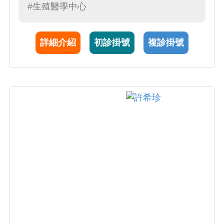
長透過溫和的藥物治療，改善女性內分泌與月
#生殖醫學中心
經失調。除了是不孕症的圓夢推手，陳醫師在
一般婦科領域同樣專精。面對多囊性卵巢、經
詳細介紹
初診掛號
複診掛號
痛及異常出血等日常困擾，她總能提供專業而
安定的力量，成為您從日常保健到求子備孕，
最值得託付的堅實後盾。