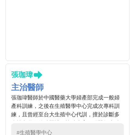
張珈瑋
主治醫師
張珈瑋醫師於中國醫藥大學婦產部完成一般婦
產科訓練，之後在生殖醫學中心完成次專科訓
練，且曾經至台大生殖中心代訓，擅於診斷多
囊性卵巢及後續照護、協助生育。張醫師專精
於生殖內分泌異常，且熱衷於協助不孕夫妻完
#生殖醫學中心