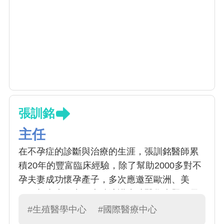
張訓銘
主任
在不孕症的診斷與治療的生涯，張訓銘醫師累
積20年的豐富臨床經驗，除了幫助2000多對不
孕夫妻成功懷孕產子，多次應邀至歐洲、美
國、加拿大及中國大陸演講生殖醫學專題；長
期致力於生殖醫學之研究，論文發表超過110
#生殖醫學中心
#國際醫療中心
篇，刊登在著名國際期刊。