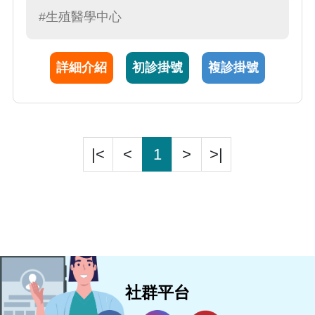
月經異常、不規則排卵，以及更年期婦女健康
#生殖醫學中心
照顧。除身為美國生殖醫學會會員外，每年參
加美國生殖醫學年會演講，吸取新知。許醫師
詳細介紹
初診掛號
複診掛號
看病細心，態度親和，是位年輕有為又值得信
賴的好醫師
|<
<
1
>
>|
社群平台