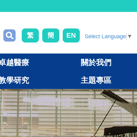
繁
簡
EN
Select Language
▼
卓越醫療
關於我們
教學研究
主題專區