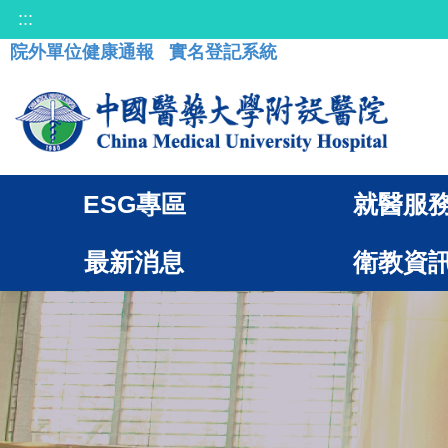
:::
院外單位健康通報
實名登記系統
ESG專區
就醫服
最新消息
衛教資