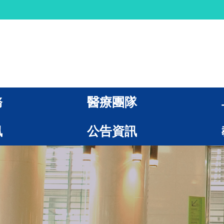
務
醫療團隊
訊
公告資訊