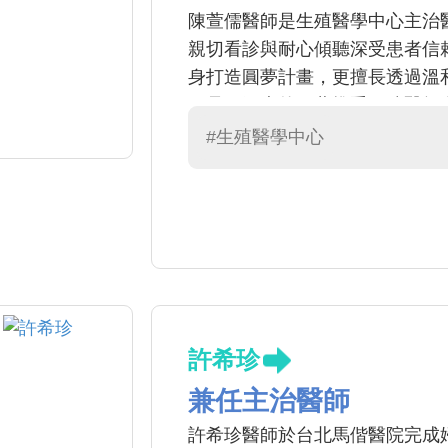
陳萱儒醫師是生殖醫學中心主治
親切看診與耐心傾聽深受患者信
身打造圓夢計畫，更擅長透過溫
了是不孕症的圓夢推手，陳醫師
痛及異常出血等日常困擾，她總
#生殖醫學中心
求子備孕，最值得託付的堅實後
許希珍
兼任主治醫師
許希珍醫師於台北馬偕醫院完成