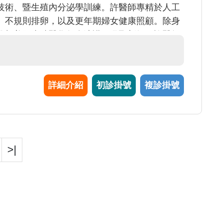
技術、暨生殖內分泌學訓練。許醫師專精於人工
、不規則排卵，以及更年期婦女健康照顧。除身
參加美國生殖醫學年會演講，吸取新知。許醫師
有為又值得信賴的好醫師
詳細介紹
初診掛號
複診掛號
>|