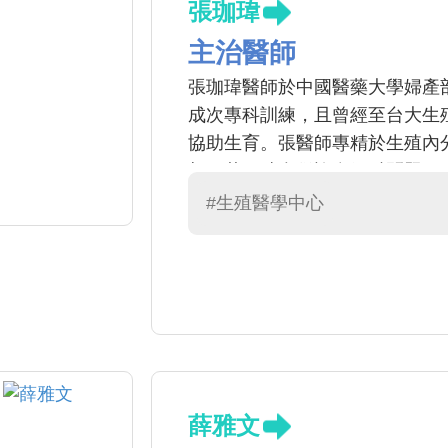
張珈瑋
主治醫師
張珈瑋醫師於中國醫藥大學婦產
成次專科訓練，且曾經至台大生
協助生育。張醫師專精於生殖內
想。若同時合併許多婦科問題，
#生殖醫學中心
薛雅文