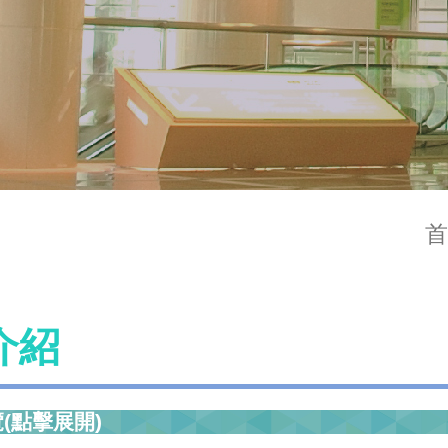
首
介紹
(點擊展開)