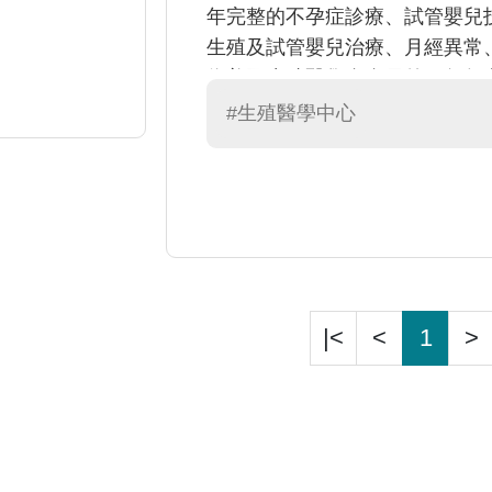
年完整的不孕症診療、試管嬰兒
生殖及試管嬰兒治療、月經異常
為美國生殖醫學會會員外，每年
看病細心，態度親和，是位年輕
#生殖醫學中心
|<
<
1
>