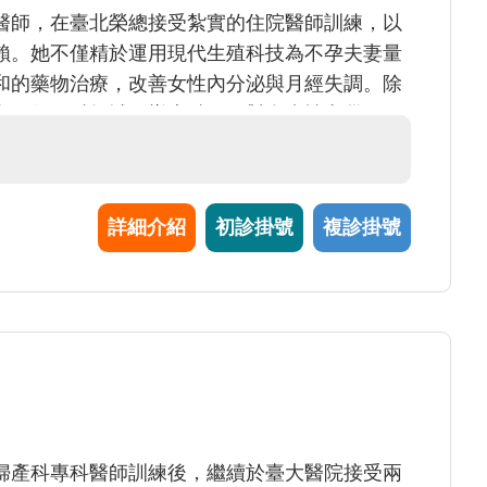
醫師，在臺北榮總接受紮實的住院醫師訓練，以
賴。她不僅精於運用現代生殖科技為不孕夫妻量
和的藥物治療，改善女性內分泌與月經失調。除
在一般婦科領域同樣專精。面對多囊性卵巢、經
能提供專業而安定的力量，成為您從日常保健到
盾。
詳細介紹
初診掛號
複診掛號
婦產科專科醫師訓練後，繼續於臺大醫院接受兩