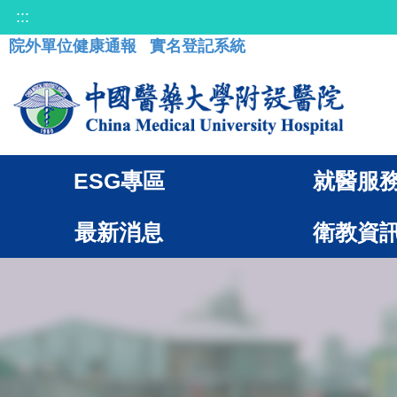
:::
院外單位健康通報
實名登記系統
ESG專區
就醫服
最新消息
衛教資