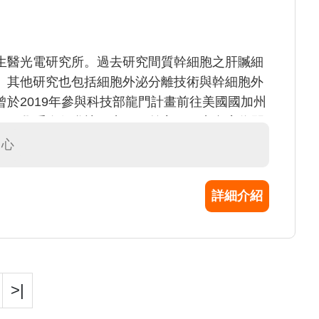
生醫光電研究所。過去研究間質幹細胞之肝贓細
。其他研究也包括細胞外泌分離技術與幹細胞外
於2019年參與科技部龍門計畫前往美國國加州
醫學工程學系進行參訪研究。目前主要研究內容為開
管粥狀病變與代謝相關疾病之應用。
中心
詳細介紹
>|