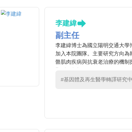
李建緯
副主任
李建緯博士為國立陽明交通大學博
加入本院團隊。主要研究方向為
骼肌肉疾病與抗衰老治療的機制
期刊，包括Gastroenterology、Journ
Biology and Medicine、Stem C
#基因體及再生醫學轉譯研究
幹細胞生物學、間質幹細胞治療
老化研究等。