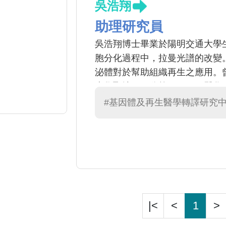
吳浩翔
助理研究員
吳浩翔博士畢業於陽明交通大學
胞分化過程中，拉曼光譜的改變
泌體對於幫助組織再生之應用。曾
大學聖地牙哥分校 (UCSD) 
發幹細胞外泌體做為治療心臟血
#基因體及再生醫學轉譯研究
|<
<
1
>