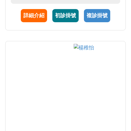
醫師前赴台北馬偕醫院學習相關知識。現已返
回本院婦產部，期待能竭誠為大家服務。
詳細介紹
初診掛號
複診掛號