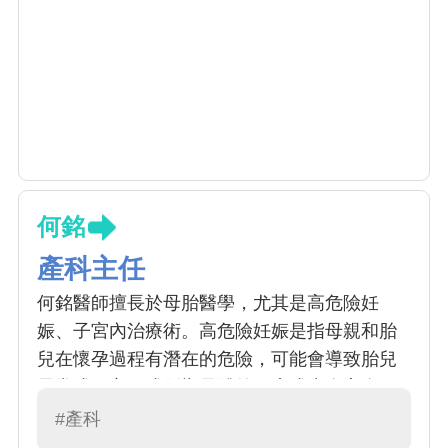
何銘
產科主任
何銘醫師擅長於母胎醫學，尤其是高危險妊
娠、子宮內治療術。高危險妊娠是指母親和胎
兒在懷孕過程有潛在的危險，可能會導致胎兒
異常或死亡，或影響母體的健康或生命安全。
高危險妊娠的發生率為 10％。子宮內治療是使
#產科
用胎兒鏡用來治療雙胞胎輸血症候群、羊膜帶