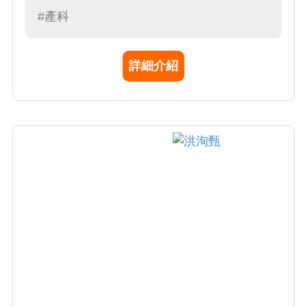
等，透過母血篩檢法、胎兒頸部透明帶測量法
#產科
等，都可篩檢出唐氏症，尤其在第一孕期使用
〔胎兒頸後透明帶測量法〕篩檢唐氏症，可以
詳細介紹
提早檢查出唐氏症的寶寶。