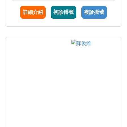
症候群、兔唇、橫隔膜疝氣、先天性上呼吸道
詳細介紹
初診掛號
複診掛號
阻塞症候群 等疾病。何醫師亦擅長於高層次超
音波，診斷性立體超音波診斷