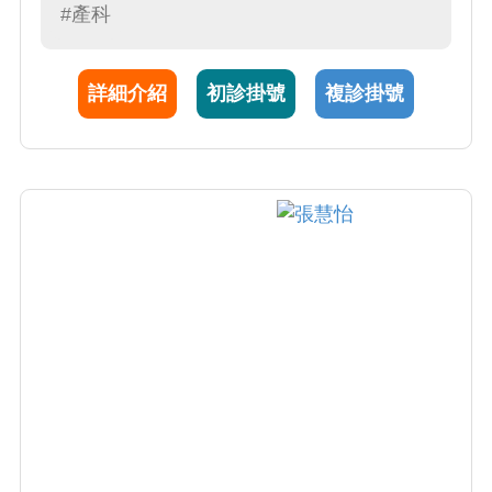
饋陳醫師親切、用心，相信陳醫師能給予女性
#產科
同胞良好照顧與專業治療。
詳細介紹
初診掛號
複診掛號