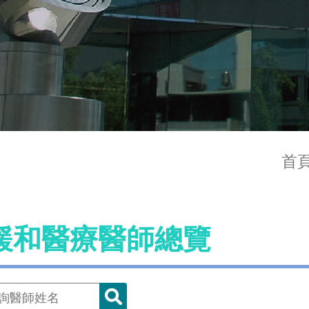
首
緩和醫療醫師總覽