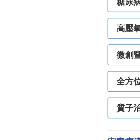
糖尿
高壓
微創
全方
質子