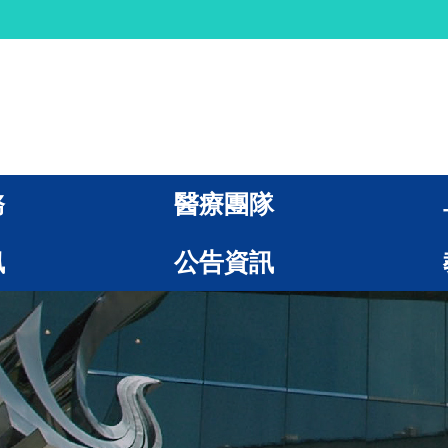
務
醫療團隊
訊
公告資訊