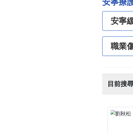
安寧療
安寧
職業
目前搜