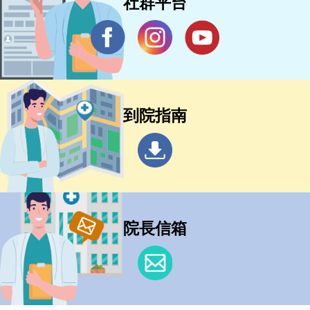
社群平台
到院指南
院長信箱