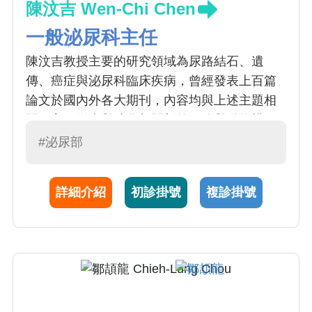
陳汶吉 Wen-Chi Chen
一般泌尿科主任
陳汶吉教授主要的研究領域為尿路結石、遺
傳、癌症與泌尿科臨床疾病，曾經發表上百篇
論文於國內外各大期刊，內容均與上述主題相
關。主要從事與礦化相關新的細胞與動物模
型、結石預防藥物與飲食、基因遺傳和中西醫
#泌尿部
結合臨床試驗。近年來更倡導轉譯醫學，為其
致力達成之目標。教育工作包括主導醫學導論
詳細介紹
初診掛號
複診掛號
教學、臨床泌尿科學、中醫泌尿生殖學、臨床
研究方法學、轉譯醫學、PBL 教師、PGY 教師
與導師等