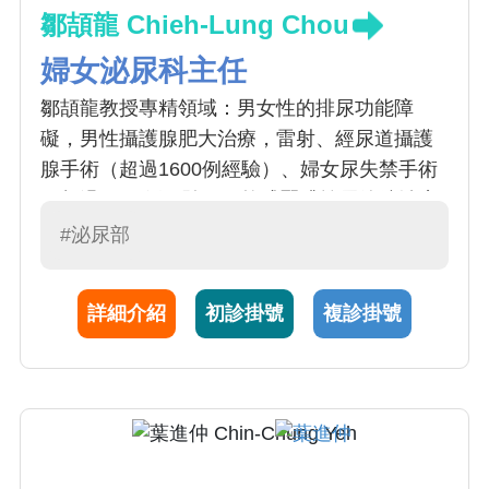
鄒頡龍 Chieh-Lung Chou
婦女泌尿科主任
鄒頡龍教授專精領域：男女性的排尿功能障
礙，男性攝護腺肥大治療，雷射、經尿道攝護
腺手術（超過1600例經驗）、婦女尿失禁手術
（超過1200例經驗）、軟式腎臟輸尿管鏡治療
複雜結石、一般泌尿疾病的診斷與治療。鄒教
#泌尿部
授有豐富臨床經驗，病患經治療後，能達到良
好成效。
詳細介紹
初診掛號
複診掛號
鄒教授於台北榮總完成專科醫師訓練，先後赴
德國萊茵科技大學及美國康乃爾醫學中心擔任
研究員。鄒教授持續於國際醫學期刊發表研究
論文，並應邀於國內外醫學會擔任座長及演講
者。現為教育部部定教授，台灣尿失禁防治協
會副理事長。