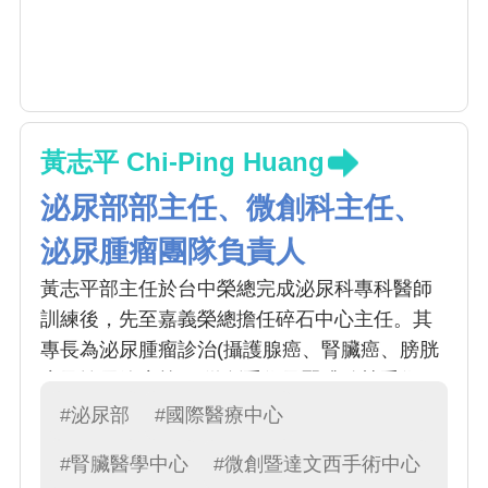
黃志平 Chi-Ping Huang
泌尿部部主任、微創科主任、
泌尿腫瘤團隊負責人
黃志平部主任於台中榮總完成泌尿科專科醫師
訓練後，先至嘉義榮總擔任碎石中心主任。其
專長為泌尿腫瘤診治(攝護腺癌、腎臟癌、膀胱
癌及輸尿管癌等)、微創手術及腎臟移植手術。
黃主任達文西及Hugo等機器手臂輔助系統手術
#泌尿部
#國際醫療中心
經驗豐富，累積逾2000例經驗。曾至美國俄亥
#腎臟醫學中心
#微創暨達文西手術中心
俄州醫學中心之機器手臂微創中心進修（攝護