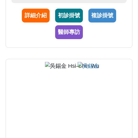
腺癌根除手術及腎臟腫瘤部份切除手術），及
日本東京女子醫科大學附設醫院研修；亦專精
詳細介紹
初診掛號
複診掛號
於攝護腺肥大雷射微創手術及泌尿腫瘤細胞治
療。
醫師專訪