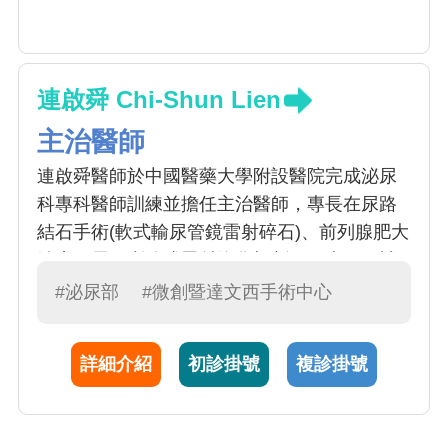
連啟舜 Chi-Shun Lien
主治醫師
連啟舜醫師於中國醫藥大學附設醫院完成泌尿
科專科醫師訓練並擔任主治醫師，專長在尿路
結石手術(軟式輸尿管鏡雷射碎石)、前列腺肥大
治療（電刀刮除或雷射汽化切割）、疝氣修補
（腹腔鏡微創手術）、性功能障礙(藥物或低能
#泌尿部
#微創暨達文西手術中心
量震波)、包皮環切、輸精管結紮、精索靜脈曲
張結紮、結紮後重建、泌尿腫瘤相關手術等
詳細介紹
初診掛號
複診掛號
等…