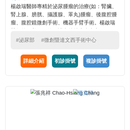
楊啟瑞醫師專精於泌尿腫瘤的治療(如：腎臟、
腎上腺、膀胱、攝護腺、睪丸)腫瘤、後腹腔腫
瘤、腹腔鏡微創手術、機器手臂手術。楊啟瑞
醫師曾至美國紐約司諾卡特林癌病中心 (Sloan-
Kettering Cancer Center)擔任泌尿腫瘤研究
#泌尿部
#微創暨達文西手術中心
員。楊啟瑞醫師現為台灣泌尿科醫學會泌尿腫
瘤委員會委員。
詳細介紹
初診掛號
複診掛號