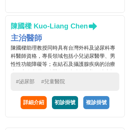
陳國樑 Kuo-Liang Chen
主治醫師
陳國樑助理教授同時具有台灣外科及泌尿科專
科醫師資格，專長領域包括小兒泌尿醫學、男
性性功能障礙等；在結石及攝護腺疾病的治療
上，亦有所長。陳醫師曾連續前往美國波士頓
兒童醫院暨哈佛醫學院組織工程暨細胞治療實
#泌尿部
#兒童醫院
驗室、美國北卡羅萊那州 Wake Forest 大學暨
醫學中心再生醫學部門受訓，在組織工程及再
詳細介紹
初診掛號
複診掛號
生醫學領域，是國內少有的人才。目前身兼台
灣泌尿科醫學會小兒泌尿委員會委員。