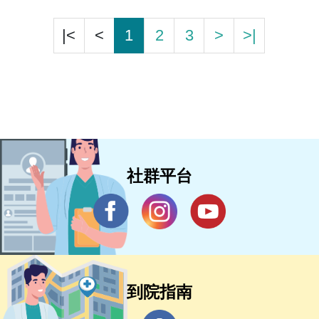
|<
<
1
2
3
>
>|
社群平台
到院指南