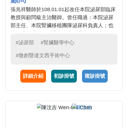
張兆祥醫師於108.01.01起改任本院泌尿部臨床
教授與顧問級主治醫師。曾任職過：本院泌尿
部主任、本院腎臟移植團隊泌尿科負責人；也
兼任過台灣泌尿科醫學會常務理事、副理事
長、泌尿科專科醫師訓練醫院評鑑委員會主
#泌尿部
#腎臟醫學中心
委、泌尿腫瘤委員會委員。其於台中榮總完成
#微創暨達文西手術中心
泌尿科專科醫師訓練並擔任主治醫師，曾任大
里仁愛醫院泌尿科主任，之後被延攬回母校附
醫服務。
詳細介紹
初診掛號
複診掛號