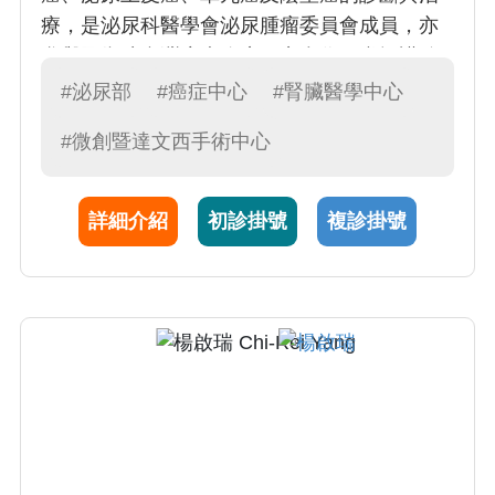
療，是泌尿科醫學會泌尿腫瘤委員會成員，亦
參與國衛院台灣癌症臨床研究合作組織攝護腺
癌臨床指引編撰。於 2008 及 2012 分別前往加
#泌尿部
#癌症中心
#腎臟醫學中心
州大學爾灣分校附設醫院及佛羅里達州
#微創暨達文西手術中心
Celebration 醫院進修機器手臂手術；亦專精於
微創手術包括冷凍治療及高頻率集中超音波治
療 (HIFU)，提供病人個人化的治療
詳細介紹
初診掛號
複診掛號