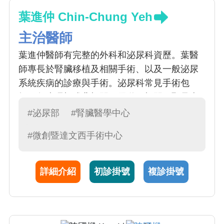
葉進仲 Chin-Chung Yeh
主治醫師
葉進仲醫師有完整的外科和泌尿科資歷。葉醫
師專長於腎臟移植及相關手術、以及一般泌尿
系統疾病的診療與手術。泌尿科常見手術包
括：包皮環切或背切開、尿道口切開、恥骨上
膀胱造?、腹股溝疝氣修補、陰囊積水切除、輸
#泌尿部
#腎臟醫學中心
精管結紮、精索靜脈曲張高位結紮、尿道狹窄
#微創暨達文西手術中心
切開、經尿道內視鏡膀胱碎石、輸尿管鏡檢
查、輸尿管鏡碎石、睪丸切除/固定術、體外震
波碎石術等
詳細介紹
初診掛號
複診掛號