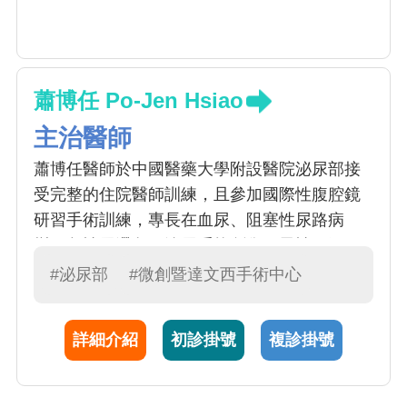
蕭博任 Po-Jen Hsiao
主治醫師
蕭博任醫師於中國醫藥大學附設醫院泌尿部接
受完整的住院醫師訓練，且參加國際性腹腔鏡
研習手術訓練，專長在血尿、阻塞性尿路病
變、急性尿滯留、泌尿系統創傷、男性不孕
症、泌尿腫瘤內視鏡及微創手術、結石、排尿
#泌尿部
#微創暨達文西手術中心
障礙、泌尿道感染等。
詳細介紹
初診掛號
複診掛號