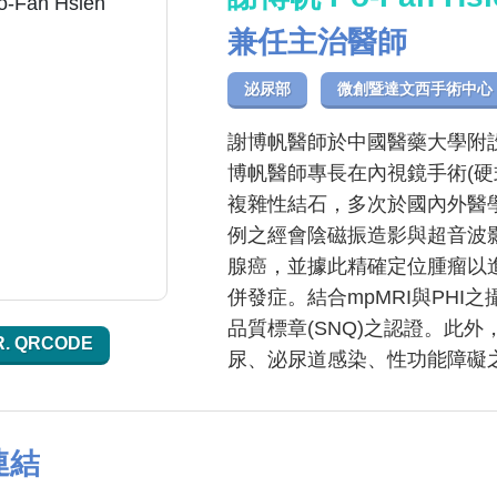
兼任主治醫師
泌尿部
微創暨達文西手術中心
謝博帆醫師於中國醫藥大學附
博帆醫師專長在內視鏡手術(硬
複雜性結石，多次於國內外醫
例之經會陰磁振造影與超音波
腺癌，並據此精確定位腫瘤以
併發症。結合mpMRI與PH
品質標章(SNQ)之認證。此
R. QRCODE
尿、泌尿道感染、性功能障礙
連結