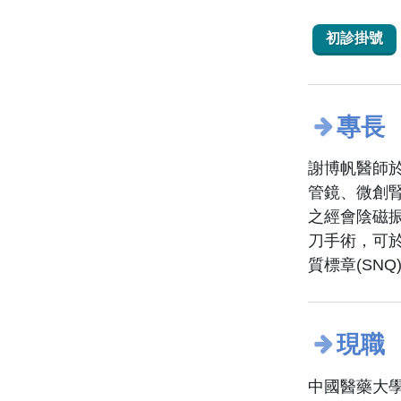
初診掛號
專長
謝博帆醫師
管鏡、微創
之經會陰磁
刀手術，可於
質標章(SN
現職
中國醫藥大學