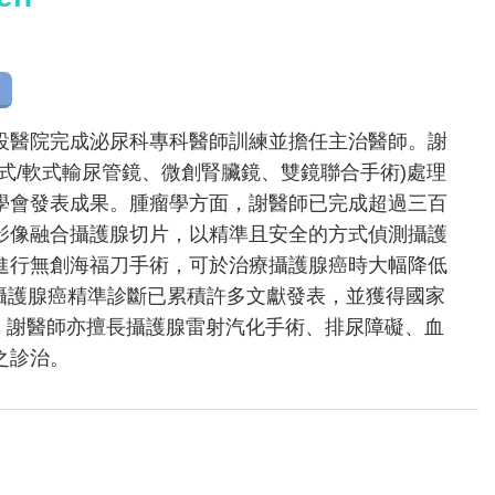
設醫院完成泌尿科專科醫師訓練並擔任主治醫師。謝
式/軟式輸尿管鏡、微創腎臟鏡、雙鏡聯合手術)處理
學會發表成果。腫瘤學方面，謝醫師已完成超過三百
影像融合攝護腺切片，以精準且安全的方式偵測攝護
進行無創海福刀手術，可於治療攝護腺癌時大幅降低
I之攝護腺癌精準診斷已累積許多文獻發表，並獲得國家
外，謝醫師亦擅長攝護腺雷射汽化手術、排尿障礙、血
之診治。