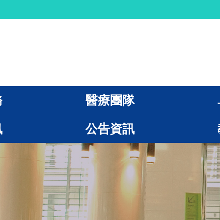
務
醫療團隊
訊
公告資訊