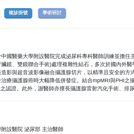
複診掛號
學術研討
於中國醫藥大學附設醫院完成泌尿科專科醫師訓練並擔任主
腎臟鏡、雙鏡聯合手術)處理複雜性結石，多次於國內外醫
振造影與超音波影像融合攝護腺切片，以精準且安全的方
治療攝護腺癌時大幅降低併發症。結合mpMRI與PHI
Q)之認證。此外，謝醫師亦擅長攝護腺雷射汽化手術、
附設醫院 泌尿部 主治醫師