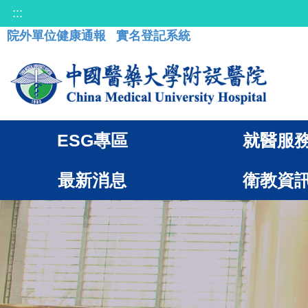
:::
院外單位健康通報
實名登記系統
ESG專區
就醫服
最新消息
衛教資