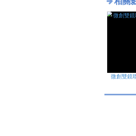
相關
微創雙鏡聯合手