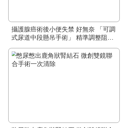
攝護腺癌術後小便失禁 好無奈 「可調
式尿道中段懸吊手術」 精準調整阻力
揮別漏尿人生 七旬翁生活轉彩色