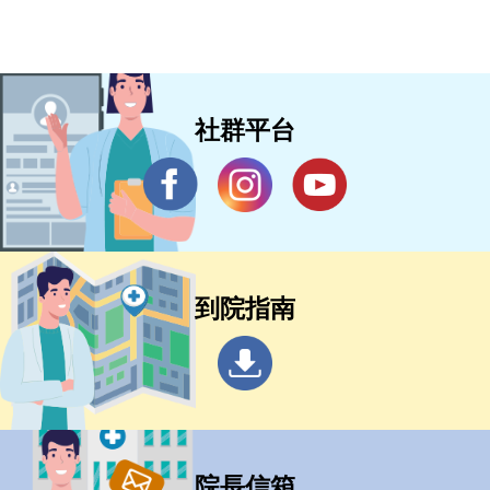
社群平台
到院指南
院長信箱