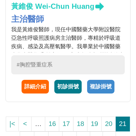
黃維俊 Wei-Chun Huang
主治醫師
我是黃維俊醫師，現任中國醫藥大學附設醫院
亞急性呼吸照護病房主治醫師，專精於呼吸道
疾病、感染及高壓氧醫學。我畢業於中國醫藥
大學中醫學系(雙主修)，完成內科專科訓練後專
攻胸腔重症領域。結合臨床與研究，我持續精
#胸腔暨重症系
進專業技能，提升病患照護品質，期望為醫學
發展與患者健康貢獻心力。
詳細介紹
初診掛號
複診掛號
|<
<
…
16
17
18
19
20
21