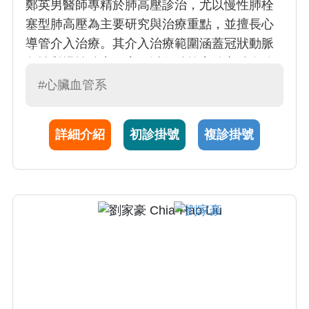
鄭英男醫師專精於肺高壓診治，尤以慢性肺栓
塞型肺高壓為主要研究與治療重點，並擅長心
導管介入治療。其介入治療範圍涵蓋冠狀動脈
急性與慢性狹窄阻塞，以及肺栓塞後之肺血管
再暢通術，並具備完整且精準的心臟超音波評
#心臟血管系
估能力。 鄭醫師曾赴日本最大規模之肺高壓治
療中心進修，汲取國際先進經驗，期望為更多
詳細介紹
初診掛號
複診掛號
肺高壓與肺栓塞患者提供更完善的醫療照護。
此外，鄭醫師亦專長於三高（高血壓、高血
脂、高血糖）之整合性治療，以及心臟衰竭、
瓣膜性心臟病與心臟結構異常、心律不整等心
血管疾病的診斷與治療。 鄭醫師認為藥物治療
固然重要，但非藥物介入同樣不可或缺，特別
重視飲食管理與生活型態調整，致力於提供全
人、長期且個別化的心血管照護。