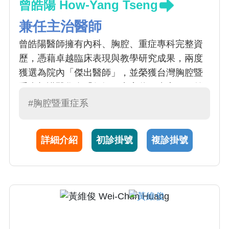
曾皓陽 How-Yang Tseng
兼任主治醫師
曾皓陽醫師擁有內科、胸腔、重症專科完整資
歷，憑藉卓越臨床表現與教學研究成果，兩度
獲選為院內「傑出醫師」，並榮獲台灣胸腔暨
重症加護醫學會「年輕研究家獎」肯定，目前
亦受聘本校醫學系擔任兼任助理教授。曾醫師
#胸腔暨重症系
於 2023 年代表團隊榮獲亞洲唯一的「 HIMSS
國際智慧醫療戴維斯卓越獎」，以及「 NHQA
詳細介紹
初診掛號
複診掛號
國家醫療品質獎」及 「 SNQ 國家品質標章」
等國內外獎項肯定。更在智慧醫療、精準醫療
及抗藥性病菌領域有深厚造詣，多次受邀至全
台各醫院及學會進行專題演講。曾醫師致力於
將尖端研究與臨床實務接軌，為患者提供精準
前瞻的醫療服務。