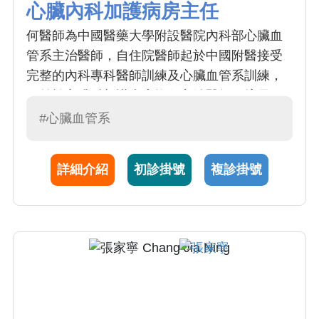
心臟內科加護病房主任
何醫師為中國醫藥大學附設醫院內科部心臟血
管系主治醫師，自住院醫師起於中國附醫接受
完整的內科專科醫師訓練及心臟血管系訓練，
目前於心臟科加護病房擔任主治醫師。擅長
於：(1) 心絞痛、冠狀動脈心臟疾病 (2) 心臟衰
#心臟血管系
竭 (3) 心臟急重症 (4) 一般內科、三高慢性病
（高血壓、糖尿病、高血脂症）(5) 瓣膜性心臟
詳細介紹
初診掛號
複診掛號
病 (6)心臟超音波