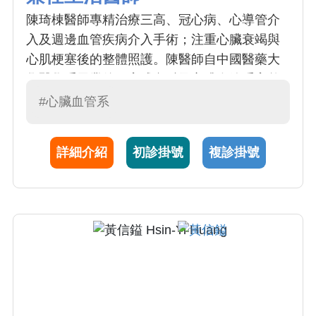
陳琦棟醫師專精治療三高、冠心病、心導管介
入及週邊血管疾病介入手術；注重心臟衰竭與
心肌梗塞後的整體照護。陳醫師自中國醫藥大
學醫學系畢業後，完成內科及心臟血管系完整
訓練，臨床經驗豐富，多次於國內外心血管介
#心臟血管系
入研討會發表案例與研究。他秉持專業與親切
的診療理念，致力提供安全且精準的心血管治
詳細介紹
初診掛號
複診掛號
療，透過演講、衛教和臨床進行醫病溝通，長
期陪伴病人建立健康管理的觀念。