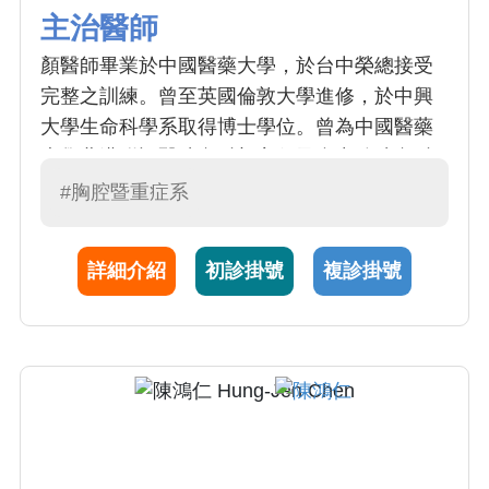
主治醫師
顏醫師畢業於中國醫藥大學，於台中榮總接受
完整之訓練。曾至英國倫敦大學進修，於中興
大學生命科學系取得博士學位。曾為中國醫藥
大學北港附設醫院內科部主任及台中總院內科
部教學推動人。其臨床專長為：咳嗽、過敏、
#胸腔暨重症系
氣喘、呼吸困難之診治及重症呼吸治療，如：
使用呼吸器及氣切患者之照護。顏醫師是一位
詳細介紹
初診掛號
複診掛號
願意花時間在病患身上的醫師，視病猶親，與
病患、親屬互動良好。