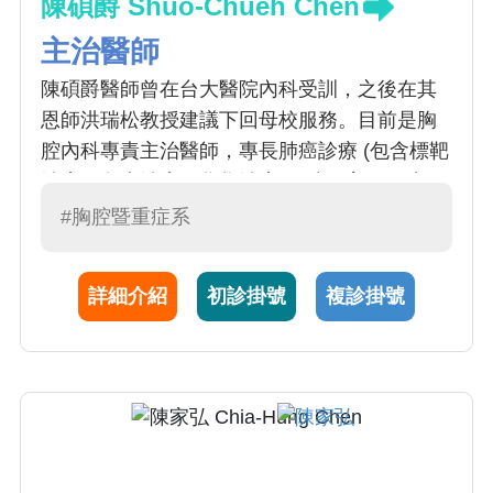
陳碩爵 Shuo-Chueh Chen
主治醫師
陳碩爵醫師曾在台大醫院內科受訓，之後在其
恩師洪瑞松教授建議下回母校服務。目前是胸
腔內科專責主治醫師，專長肺癌診療 (包含標靶
治療，免疫治療，化學治療)，肺阻塞，氣喘
（含嚴重氣喘生物製劑治療），肺炎，肺纖維
#胸腔暨重症系
化症診斷治療，以及胸腔電腦斷層肺結節/毛玻
璃樣病灶判讀和追蹤。 更在本校臨床醫學研究
詳細介紹
初診掛號
複診掛號
所從事肺癌基礎及臨床研究，取得博士學位。
陳醫師醫術精湛，國、台、英語流利，又具有
親和力，頗獲病患及家屬肯定；對醫學教育亦
頗有心得。「陳醫師同時也在草屯惠和醫院，
草屯惠家診所，及豐原惠盛醫院看診」，提供
當地民眾醫學中心級的服務。