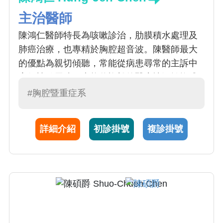
主治醫師
陳鴻仁醫師特長為咳嗽診治，肋膜積水處理及
肺癌治療，也專精於胸腔超音波。陳醫師最大
的優點為親切傾聽，常能從病患尋常的主訴中
察得蛛絲馬跡，也能將複雜的醫療情況轉換成
一般口語來解說病情。行醫理念是以最少的侵
#胸腔暨重症系
入性檢查達到最佳的診斷效果。
詳細介紹
初診掛號
複診掛號