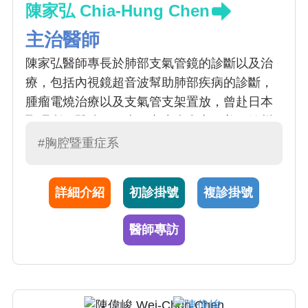
陳家弘 Chia-Hung Chen
主治醫師
陳家弘醫師專長於肺部支氣管鏡的診斷以及治
療，包括內視鏡超音波幫助肺部疾病的診斷，
腫瘤電燒治療以及支氣管支架置放，曾赴日本
聖瑪利那醫院，日本國立癌病中心，美國德州
安德森癌症醫院，約翰霍普金斯醫院以及上海
#胸腔暨重症系
長海醫院學習介入性支氣管鏡技術，目前積極
將介入性支氣管鏡與呼吸道疾病包括慢性阻塞
詳細介紹
初診掛號
複診掛號
性肺病，氣喘等方面相關的診斷與治療做結
合，希望能夠帶給這些病人相關診斷以及治療
醫師專訪
上的幫忙。