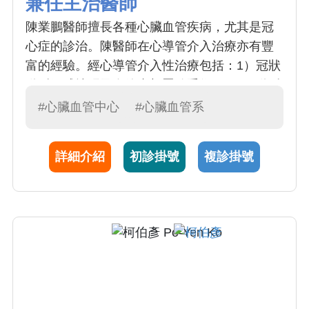
兼任主治醫師
陳業鵬醫師擅長各種心臟血管疾病，尤其是冠
心症的診治。陳醫師在心導管介入治療亦有豐
富的經驗。經心導管介入性治療包括：1）冠狀
動脈氣球擴張及血管支架置放手術、2）頸動脈
及周邊血管治療。心導管介入治療的發展，帶
#心臟血管中心
#心臟血管系
動了心臟血管醫學的進步，更創造許多替代開
刀的療法，減輕心血管疾病患者的痛苦，更有
詳細介紹
初診掛號
複診掛號
效地延長了患者的壽命