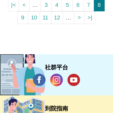
|<
<
…
3
4
5
6
7
8
9
10
11
12
…
>
>|
社群平台
到院指南