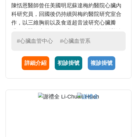
陳恬恩醫師曾任美國明尼蘇達梅約醫院心臟內
科研究員，回國後仍持續與梅約醫院研究室合
作，以三維胸前以及食道超音波研究心臟瓣
膜。陳醫師專長在各種心血管疾病的診斷與治
療，對於冠心症，心臟衰竭，心律不整，瓣膜
#心臟血管中心
#心臟血管系
性心臟病，肺高壓，新陳代謝症候群，高血
壓，高血脂以及糖尿病，均有深入的專研與經
詳細介紹
初診掛號
複診掛號
驗。陳醫師亦專精於心臟科急重症病患的照
料，為重症醫學會專科指導醫師。