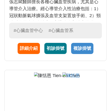
張志斌醫師擅長各種心臟血管疾病，尤其是心
導管介入治療。經心導管介入性治療包括：1）
冠狀動脈氣球擴張及血管支架置放手術、2）頸
動脈及周邊血管治療。心導管介入治療的發
展，帶動了心臟血管醫學的進步，更創造許多
#心臟血管中心
#心臟血管系
替代開刀的療法，減輕心血管疾病患者的痛
苦，更有效地延長了患者的壽命
詳細介紹
初診掛號
複診掛號