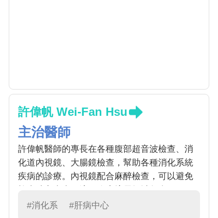
許偉帆 Wei-Fan Hsu
主治醫師
許偉帆醫師的專長在各種腹部超音波檢查、消
化道內視鏡、大腸鏡檢查，幫助各種消化系統
疾病的診療。內視鏡配合麻醉檢查，可以避免
檢查時之疼痛不適。臨床擅長領域包含：肝
炎、脂肪肝、肝硬化及其相關併發症、與一般
#消化系
#肝病中心
腸胃疾病等；近來脂肪肝越來越受重視，許醫