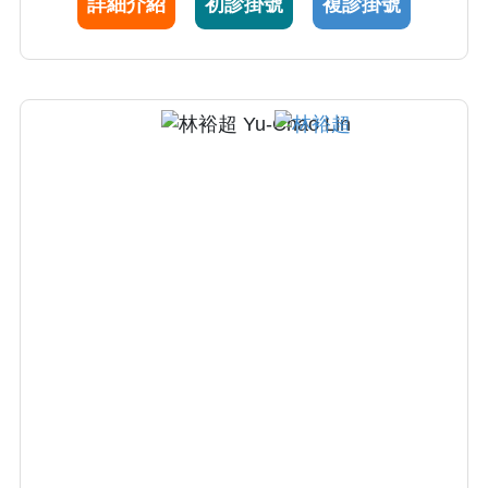
詳細介紹
初診掛號
複診掛號
醫師」與「優良主治醫師」殊榮，目前正持續
引領科部優化醫療品質，致力建構優質的一般
醫學訓練環境，為培育新世代醫師貢獻心力。