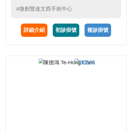
副甲狀腺腫瘤手術、疝氣等各器官之手術；2)
#微創暨達文西手術中心
腸胃道手術、胃癌手術、胰臟移植。
詳細介紹
初診掛號
複診掛號