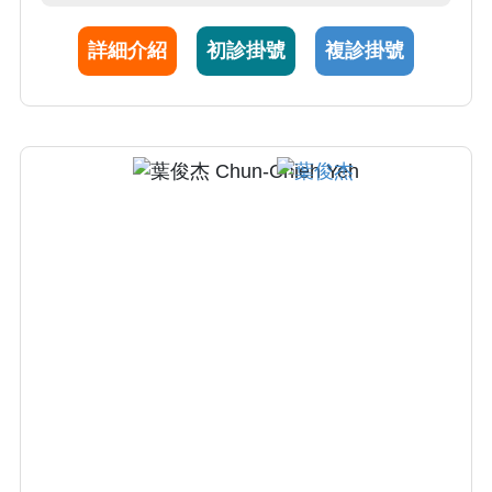
師在此有所專研。許偉帆醫師兼具中醫師執
詳細介紹
初診掛號
複診掛號
照，對於內科與消化系疾病有中醫需求的民眾
請預約許醫師週一夜診時段。