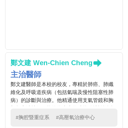
鄭文建 Wen-Chien Cheng
主治醫師
鄭文建醫師是本校的校友，專精於肺癌、肺纖
維化及呼吸道疾病（包括氣喘及慢性阻塞性肺
病）的診斷與治療。他精通使用支氣管鏡和胸
部超音波技術，能夠為病患及時準確地診斷肺
部疾病，並對病患展現出親切的關懷。鄭醫師
#胸腔暨重症系
#高壓氧治療中心
在中興大學生命科學院轉譯學程中取得了博士