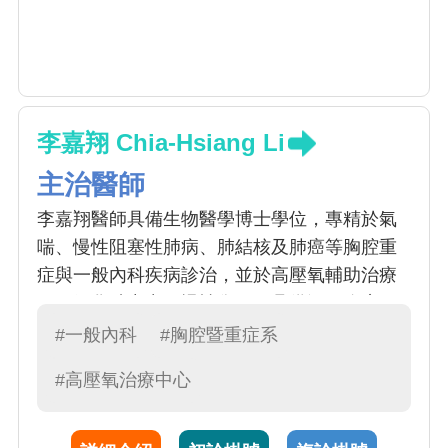
李嘉翔 Chia-Hsiang Li
主治醫師
李嘉翔醫師具備生物醫學博士學位，專精於氣
喘、慢性阻塞性肺病、肺結核及肺癌等胸腔重
症與一般內科疾病診治，並於高壓氧輔助治療
（一氧化碳中毒、慢性傷口）具備深厚臨床經
驗。現任一般內科主任暨內科部 PGY 教學推動
#一般內科
#胸腔暨重症系
人，李醫師致力將最前沿之實證醫學導入常規
#高壓氧治療中心
實務；其臨床解說耐心詳盡且深具同理心，備
受病患與家屬信賴。於醫學教育與臨床服務領
域皆貢獻卓著，多次榮獲院級「傑出教學主治