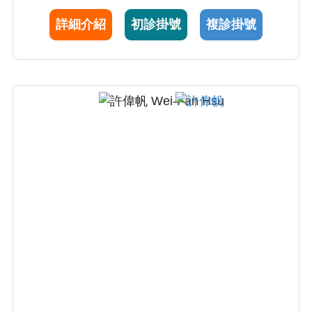
學位，對於將基礎研究與臨床實踐結合的研究
詳細介紹
初診掛號
複診掛號
充滿熱情，期望其研究成果能夠實際幫助病
人。