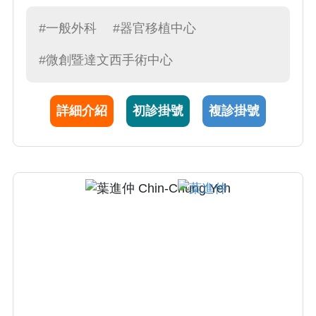
鏡膽道切開及取石、腹腔鏡肝臟囊腫開窗引
流、腹腔鏡肝臟腫瘤切除； 4) 腹腔鏡胰臟手
#一般外科
#器官移植中心
術、腹腔鏡脾臟切除；5) 腹腔鏡疝氣修補；6)
#微創暨達文西手術中心
腹腔鏡腎上腺腫瘤切除。除了上述手術外，陳
醫師亦擅長內視鏡甲狀腺切除術、及達文西機
械手臂輔助手術。
詳細介紹
初診掛號
複診掛號