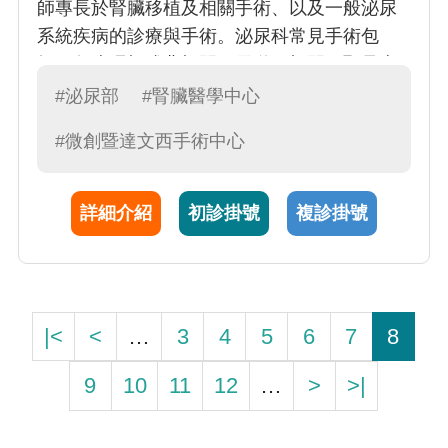
師專長於腎臟移植及相關手術、以及一般泌尿
系統疾病的診療與手術。泌尿科常見手術包
括：包皮環切或背切開、尿道口切開、恥骨上
膀胱造?、腹股溝疝氣修補、陰囊積水切除、輸
#泌尿部
#腎臟醫學中心
精管結紮、精索靜脈曲張高位結紮、尿道狹窄
#微創暨達文西手術中心
切開、經尿道內視鏡膀胱碎石、輸尿管鏡檢
查、輸尿管鏡碎石、睪丸切除/固定術、體外震
波碎石術等
詳細介紹
初診掛號
複診掛號
|<
<
…
3
4
5
6
7
8
9
10
11
12
…
>
>|