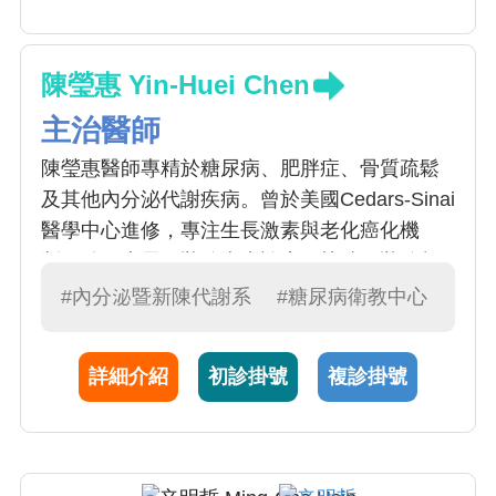
陳瑩惠 Yin-Huei Chen
主治醫師
陳瑩惠醫師專精於糖尿病、肥胖症、骨質疏鬆
及其他內分泌代謝疾病。曾於美國Cedars-Sinai
醫學中心進修，專注生長激素與老化癌化機
制。她更專長甲狀腺疾病診療，熟練甲狀腺超
音波檢查，並專精微創甲狀腺消融。另她亦投
#內分泌暨新陳代謝系
#糖尿病衛教中心
入跨性別人士的內分泌治療
詳細介紹
初診掛號
複診掛號