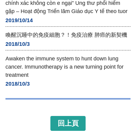
chính xác không còn e ngại” Ung thư phổi hiếm
gặp – Hoạt động Triển lãm Giáo dục Y tế theo tuor
2019/10/14
喚醒沉睡中的免疫細胞？！免疫治療 肺癌的新契機
2018/10/3
Awaken the immune system to hunt down lung
cancer. Immunotherapy is a new turning point for
treatment
2018/10/3
回上頁