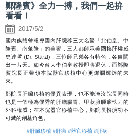
鄭隆賓》全力一搏，我們一起拚
看看！
2017/5/2
國內媒體曾報導國內肝臟移三大名醫「北伯皇、中
隆賓、南肇隆」的美譽，三人都師承美國換肝權威
史達哲 (Dr. Starzl)，三位師兄弟各有特色，各自闖
出一片天。如今台大李伯皇教授即將退休，而鄭隆
賓院長正帶領本院器官移植中心更燦爛輝煌的未
來。
鄭院長肝臟移植的優異表現，也不能淹沒院長同時
也是一個極為優秀的肝膽腸胃、甲狀腺腫瘤執刀的
外科權威；在本院器官移植中心，鄭院長扮演功不
可滅的創基角色。
#肝臟移植
#肝癌
#器官移植
#肝病